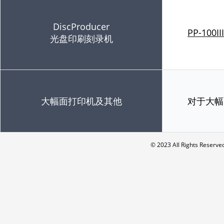
DiscProducer
PP-100III
光盘印刷刻录机
大幅面打印机及其他
对于大幅
© 2023 All Rights Re